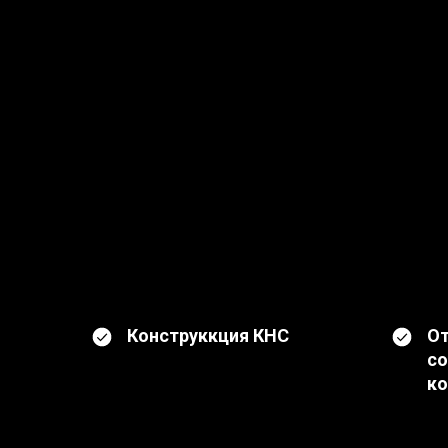
Конструккция КНС
От
с
к