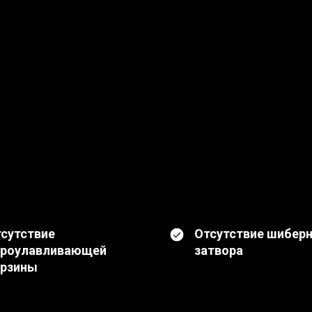
сутствие
Отсутствие шибер
ороулавливающей
затвора
орзины