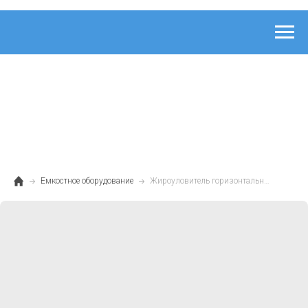
Емкостное оборудование
Жироуловитель горизонтальный 6 л/с