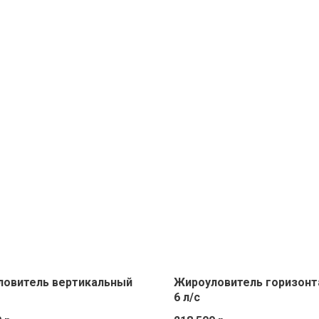
овитель вертикальный
Жироуловитель горизон
6 л/с