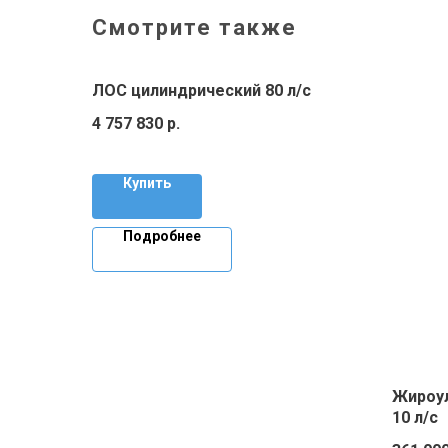
Смотрите также
ЛОС цилиндрический 80 л/с
4 757 830
р.
Купить
Подробнее
Жироул
10 л/с