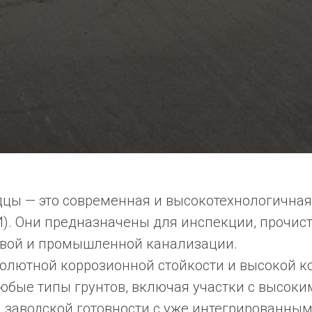
цы — это современная и высокотехнологичная
. Они предназначены для инспекции, прочист
овой и промышленной канализации.
солютной коррозионной стойкости и высокой к
юбые типы грунтов, включая участки с высоки
 заводской готовности с уже интегрированным