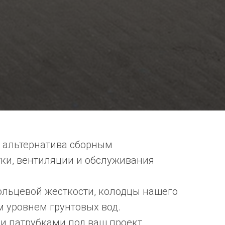
 альтернатива сборным
ки, вентиляции и обслуживания
ольцевой жесткости, колодцы нашего
м уровнем грунтовых вод.
и патрубками под ваш проект.