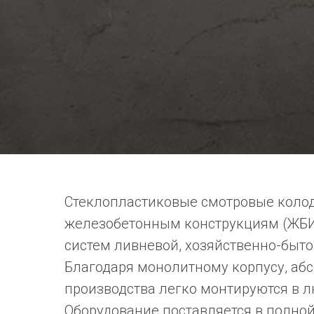
Стеклопластиковые смотровые колод
железобетонным конструкциям (ЖБИ)
систем ливневой, хозяйственно-быт
Благодаря монолитному корпусу, аб
производства легко монтируются в л
Оборудование поставляется в полной